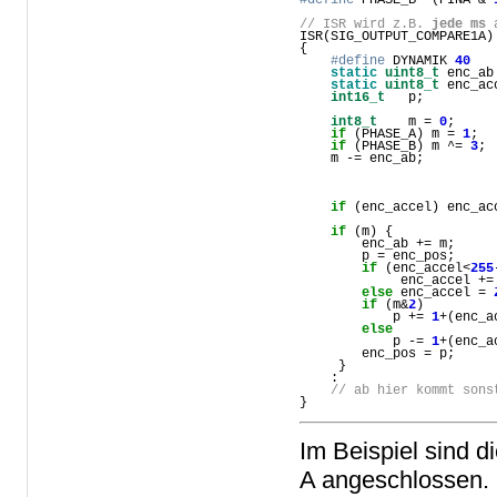
// ISR wird z.B. 
jede ms
 
    #define
 DYNAMIK 
40
static
uint8_t
 enc_ab
static
uint8_t
 enc_ac
int16_t
   p;         
int8_t
    m = 
0
;     
if
 (PHASE_A) m = 
1
;  
if
 (PHASE_B) m ^= 
3
;

    m -= enc_ab;         
if 
(enc_accel
) enc_ac
if
 (m) {             
        enc_ab += m;     
        p = enc_pos;     
if
 (enc_accel<
255
             enc_accel +=
else
 enc_accel = 
if
 (m&
2
)         
            p += 
1
+(enc_a
else
            p -= 
1
+(enc_a
        enc_pos = p;     
    }

    :

// ab hier kommt sons
}
Im Beispiel sind 
A angeschlossen. I