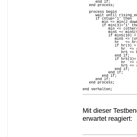
      end if;

   end process;

   process begin

      wait until rising_ed
      if cntup='1' then

         min <= min(2 down
         if min(3)='1' the
            min <= (others
            min5 <= min5(
            if min5(10) = 
               min5 <= (ot
               hr   <= hr
               if hr(3) = 
                  hr  <= (
                  hr5 <= 
               end if;

               if hr5(3)=
                  hr  <= (
                  hr5 <= (
               end if;

            end if;

         end if;

      end if;

   end process;

end verhalten;
Mit dieser Testben
erwartet reagiert: