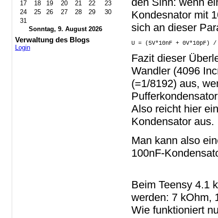
den Sinn: wenn ei
17
18
19
20
21
22
23
24
25
26
27
28
29
30
Kondesnator mit 10
31
sich an dieser Pa
Sonntag, 9. August 2026
Verwaltung des Blogs
U = (5V*10nF + 0V*10pF) /
Login
Fazit dieser Überl
Wandler (4096 Inc
(=1/8192) aus, we
Pufferkondensator
Also reicht hier 
Kondensator aus.
Man kann also ei
100nF-Kondensator
Beim Teensy 4.1 k
werden: 7 kOhm, 1
Wie funktioniert 