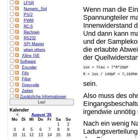
LFSR
Wenn man die Ein
Numeric_Std
PS/2
Spannungteiler m
PWM
Innenwiderstand 
RC-5
Und dann kann man
Rechnen
RS232
und der Samplekon
SPI Master
die erlaubte Abwei
when others
Xilinx ISE
der Quellwidersta
Software
Encoder
1us = 7tau = 7*R*20pF

Fifo
R = 1us / 140pF = 7,1kOhm
Filter
sein.
Graycode
Zeiten
Also muss des oh
Zusätzliche Informationen
Eingangsbeschalt
Kalender
irgendwie unnötig
August '26
Mo
Di
Mi
Do
Fr
Sa
So
Nach ein wenig N
1
2
3
4
5
6
7
8
9
Ladungsverteilung
10
11
12
13
14
15
16