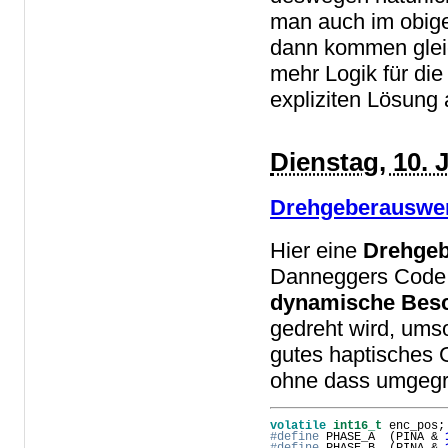
man auch im obig
dann kommen gleich
mehr Logik für die
expliziten Lösung 
Dienstag, 10. 
Drehgeberauswer
Hier eine
Drehgeb
Danneggers Code
dynamische Bes
gedreht wird, umso
gutes haptisches 
ohne dass umgegr
volatile
int16_t
#define
 PHASE_A  (PINA & 
#define
 PHASE_B  (PINA & 