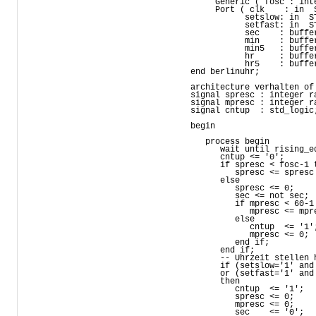
     Generic ( fosc : int
     Port ( clk    : in  S
           setslow: in  ST
           setfast: in  ST
           sec    : buffe
           min    : buffe
           min5   : buffe
           hr     : buffe
           hr5    : buffe
end berlinuhr;

architecture verhalten of 
signal spresc : integer r
signal mpresc : integer r
signal cntup  : std_logic;
begin

   process begin

      wait until rising_ed
      cntup <= '0';

      if spresc < fosc-1 t
         spresc <= spresc 
      else               
         spresc <= 0;

         sec <= not sec;

         if mpresc < 60-1 
            mpresc <= mpre
         else

            cntup  <= '1'
            mpresc <= 0;

         end if;

      end if;

      -- Uhrzeit stellen h
      if (setslow='1' and
      or (setfast='1' and
      then

         cntup  <= '1';

         spresc <= 0;

         mpresc <= 0;

         sec    <= '0'; 
