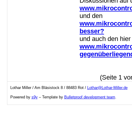
Diskussionen auf d
www.mikrocontrol
und den
www.mikrocontrol
besser?
und auch den hier
www.mikrocontrol
gegenüberliegen
Original vom 9.10.2008
(Seite 1 v
Lothar Miller / Am Bläsistock 8 / 88483 Rot /
Lothar@Lothar-Miller.de
Powered by
s9y
– Template by
Bulletproof development team
.