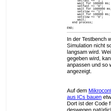
      setfast <= '1';

      wait for 100000 ms;

      setfast <= '0';

      wait for 1000000 ms;
      setslow <= '1';

      wait for 100000 ms;

      setslow <= '0';

      wait;

   end process;

END;
In der Testbench w
Simulation nicht s
langsam wird. Weil
gegeben wird, kan
anpassen und so wi
angezeigt.
Auf dem
Mikrocont
aus ICs bauen
etw
Dort ist der Code 
deswegen natürlich