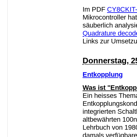
Im PDF
CY8CKIT-
Mikrocontroller
ha
säuberlich analysi
Quadrature decod
Links zur Umsetzu
Donnerstag, 2
Entkopplung
Was ist "Entkopp
Ein heisses Them
Entkopplungskond
integrierten Scha
altbewährten 100n
Lehrbuch von 1980
damals verfügbar