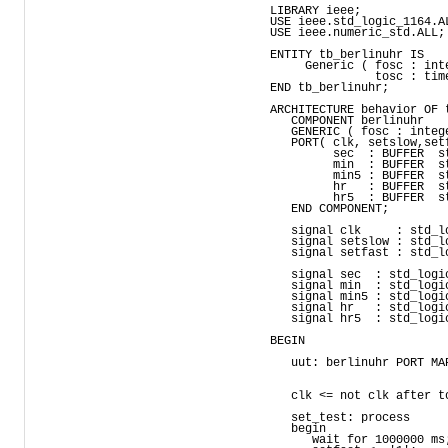
LIBRARY ieee;

USE ieee.std_logic_1164.AL
USE ieee.numeric_std.ALL;

ENTITY tb_berlinuhr IS

     Generic ( fosc : int
               tosc : tim
END tb_berlinuhr;

ARCHITECTURE behavior OF t
   COMPONENT berlinuhr

   GENERIC ( fosc : intege
   PORT( clk, setslow,set
         sec  : BUFFER  st
         min  : BUFFER  s
         min5 : BUFFER  s
         hr   : BUFFER  s
         hr5  : BUFFER  s
   END COMPONENT;

   signal clk     : std_lo
   signal setslow : std_lo
   signal setfast : std_lo
   signal sec  : std_logic
   signal min  : std_logi
   signal min5 : std_logi
   signal hr   : std_logi
   signal hr5  : std_logi
BEGIN

   uut: berlinuhr PORT MA
                         
   clk <= not clk after to
   set_test: process

   begin        

      wait for 1000000 ms;