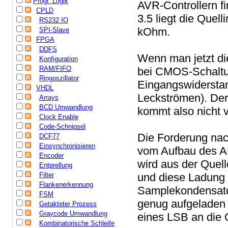
Progr. Logik
AVR-Controllern f
CPLD
3.5 liegt die Quel
RS232 IO
kOhm.
SPI-Slave
FPGA
DDFS
Wenn man jetzt di
Konfiguration
RAM/FIFO
bei CMOS-Schaltun
Ringoszillator
Eingangswidersta
VHDL
Leckströmen). Der
Arrays
BCD Umwandlung
kommt also nicht 
Clock Enable
Code-Schnipsel
Die Forderung nac
DCF77
Einsynchronisieren
vom Aufbau des AD
Encoder
wird aus der Quell
Entprellung
Filter
und diese Ladung 
Flankenerkennung
Samplekondensator
FSM
genug aufgeladen 
Getakteter Prozess
Graycode Umwandlung
eines LSB an die 
Kombinatorische Schleife