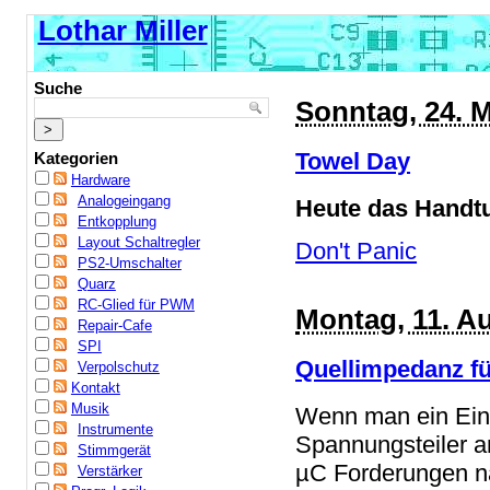
Lothar Miller
Suche
Sonntag, 24. M
Towel Day
Kategorien
Hardware
Analogeingang
Heute das Handtu
Entkopplung
Layout Schaltregler
Don't Panic
PS2-Umschalter
Quarz
RC-Glied für PWM
Montag, 11. A
Repair-Cafe
SPI
Quellimpedanz f
Verpolschutz
Kontakt
Musik
Wenn man ein Ein
Instrumente
Spannungsteiler a
Stimmgerät
µC Forderungen na
Verstärker